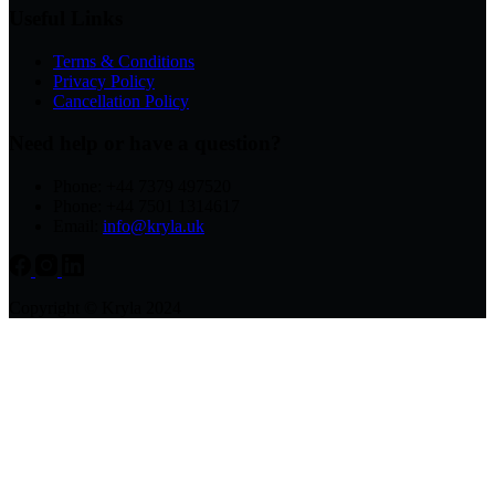
Useful Links
Terms & Conditions
Privacy Policy
Cancellation Policy
Need help or have a question?
Phone: +44 7379 497520
Phone: +44 7501 1314617
Email:
info@kryla.uk
Copyright © Kryla 2024